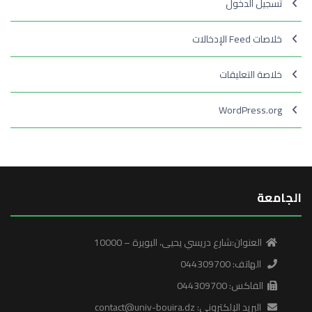
تسجيل الدخول
خلاصات Feed الإدخالات
خلاصة التعليقات
WordPress.org
الجامعة
العنوان:شارع دريسي يحيى، البويرة – 10000
الهاتف: 044309700
الفاكس: 044309700
البريد الإلكتروني: contact@univ-bouira.dz