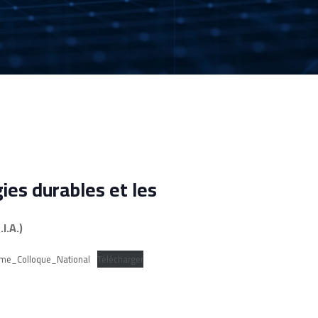
gies durables et les
I.A.)
me_Colloque_National
Télécharger