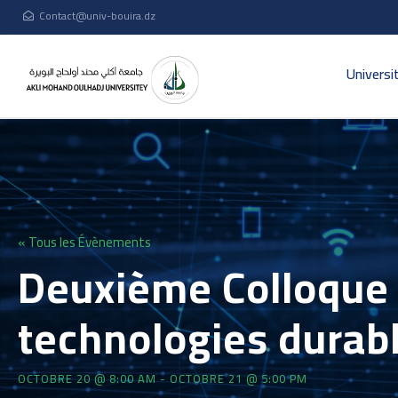
Contact@univ-bouira.dz
Universi
« Tous les Évènements
Deuxième Colloque n
technologies durabl
OCTOBRE 20 @ 8:00 AM
-
OCTOBRE 21 @ 5:00 PM