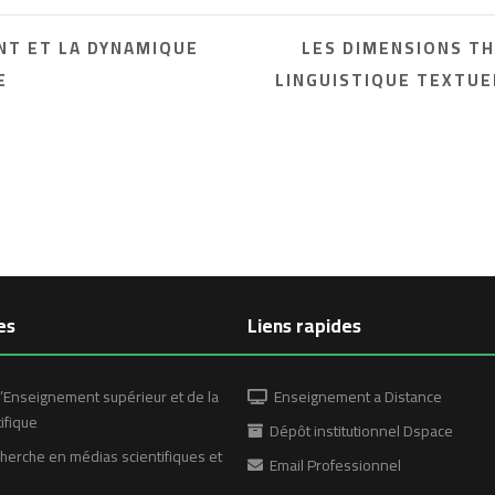
NT ET LA DYNAMIQUE
LES DIMENSIONS TH
E
LINGUISTIQUE TEXTUE
es
Liens rapides
’Enseignement supérieur et de la
Enseignement a Distance
ifique
Dépôt institutionnel Dspace
erche en médias scientifiques et
Email Professionnel