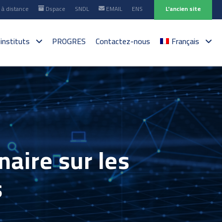
à distance
Dspace
SNDL
EMAIL
ENS
L'ancien site
 instituts
PROGRES
Contactez-nous
Français
naire sur les
s