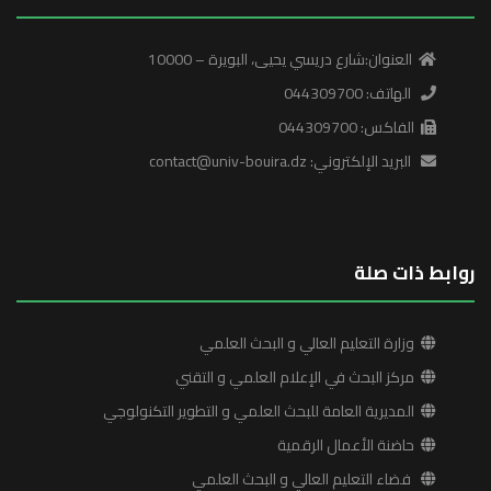
العنوان:شارع دريسي يحيى، البويرة – 10000
الهاتف: 044309700
الفاكس: 044309700
البريد الإلكتروني: contact@univ-bouira.dz
روابط ذات صلة
وزارة التعليم العالي و البحث العلمي
مركز البحث في الإعلام العلمي و التقني
المديرية العامة للبحث العلمي و التطوير التكنولوجي
حاضنة الأعمال الرقمية
فضاء التعليم العالي و البحث العلمي