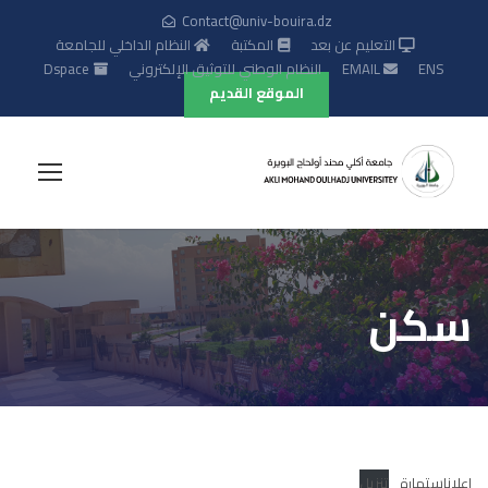
Contact@univ-bouira.dz
التعليم عن بعد
المكتبة
النظام الداخلي للجامعة
ENS
EMAIL
النظام الوطني للتوثيق الإلكتروني
Dspace
الموقع القديم
سكن
اعلاناستمارة
تنزيل