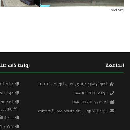
اجتماعات
الجامعة
روابط ذات صلة
العنوان:شارع دريسي يحيى، البويرة – 10000
وزارة التع
الهاتف: 044309700
مركز البح
الفاكس: 044309700
المديرية ا
التكنولوجي
البريد الإلكتروني: contact@univ-bouira.dz
حاضنة الأ
فضاء التع