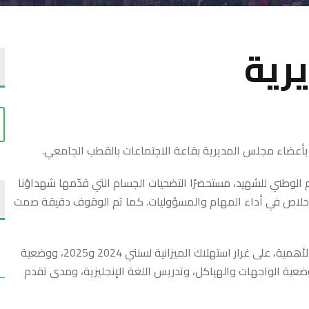
رية
يوم الوطني للشهيد، مستحضرًا التضحيات الجسام التي قدّمها شهداؤنا
والإخلاص في أداء المهام والمسؤوليات. كما تم الوقوف دقيقة صمت
وقد خُصِّص هذا الاجتماع لتدارس ومناقشة جملة من الملفات ذات الأهمية، على غرار استهلاك الميزانية لسنتي 2024 و2025، ووضعية
 وضعية الواجهات والهياكل، وتدريس اللغة الإنجليزية، ومدى تقدم