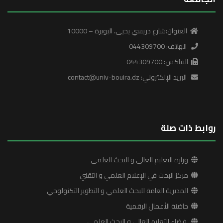
العنوان:شارع دريسي يحيى، البويرة – 10000
الهاتف: 044309700
الفاكس: 044309700
البريد الإلكتروني: contact@univ-bouira.dz
روابط ذات صلة
وزارة التعليم العالي و البحث العلمي
مركز البحث في الإعلام العلمي و التقني
المديرية العامة للبحث العلمي و التطوير التكنولوجي
حاضنة الأعمال الرقمية
فضاء التعليم العالي و البحث العلمي