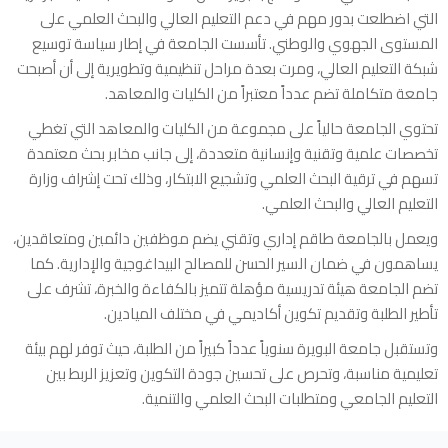
التي اضطلعت بدور مهم في دعم التعليم العالي والبحث العلمي على
المستوى الجهوي والوطني. تأسست الجامعة في إطار سياسة توسيع
شبكة التعليم العالي، ومرت بعدة مراحل تنظيمية وتطويرية إلى أن أصبحت
جامعة متكاملة تضم عدداً معتبراً من الكليات والمعاهد.
تحتوي الجامعة حالياً على مجموعة من الكليات والمعاهد التي تغطي
تخصصات علمية وتقنية وإنسانية متعددة، إلى جانب مخابر بحث معتمدة
تسهم في ترقية البحث العلمي وتشجيع الابتكار، وذلك تحت إشراف وزارة
التعليم العالي والبحث العلمي.
ويعمل بالجامعة طاقم إداري وتقني يضم موظفين دائمين ومتعاقدين،
يساهمون في ضمان السير الحسن للمصالح البيداغوجية والإدارية. كما
تضم الجامعة هيئة تدريسية مؤهلة تتميز بالكفاءة والخبرة، تشرف على
تأطير الطلبة وتقديم تكوين أكاديمي في مختلف الميادين.
وتستقبل جامعة البويرة سنوياً عدداً كبيراً من الطلبة، حيث توفر لهم بيئة
تعليمية مناسبة، وتحرص على تحسين جودة التكوين وتعزيز الربط بين
التعليم الجامعي ومتطلبات البحث العلمي والتنمية.