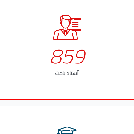
859
أستاد باحث