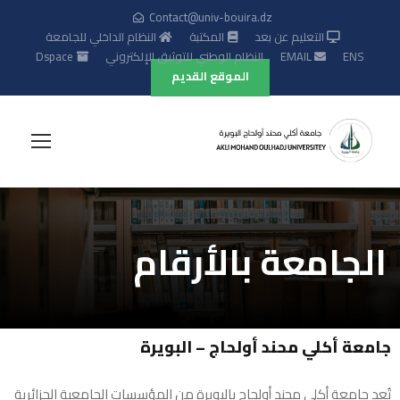
Contact@univ-bouira.dz
التعليم عن بعد
المكتبة
النظام الداخلي للجامعة
ENS
EMAIL
النظام الوطني للتوثيق الإلكتروني
Dspace
الموقع القديم
الجامعة بالأرقام
جامعة أكلي محند أولحاج – البويرة
تُعد جامعة أكلي محند أولحاج بالبويرة من المؤسسات الجامعية الجزائرية