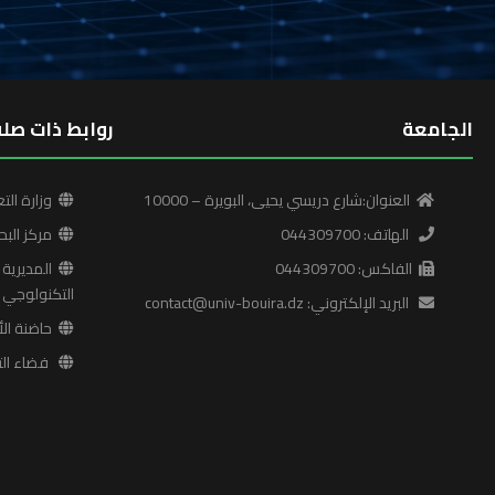
الجامعة
روابط ذات صلة
العنوان:شارع دريسي يحيى، البويرة – 10000
وزارة التع
الهاتف: 044309700
مركز البح
الفاكس: 044309700
المديرية ا
التكنولوجي
البريد الإلكتروني: contact@univ-bouira.dz
حاضنة الأ
فضاء التع