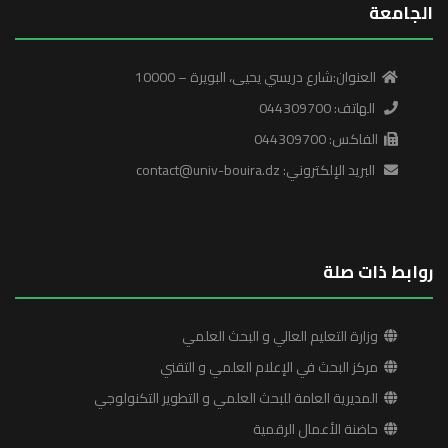
الجامعة
العنوان:شارع دريسي يحيى، البويرة – 10000
الهاتف: 044309700
الفاكس: 044309700
البريد الإلكتروني: contact@univ-bouira.dz
روابط ذات صلة
وزارة التعليم العالي و البحث العلمي
مركز البحث في الإعلام العلمي و التقني
المديرية العامة للبحث العلمي و التطوير التكنولوجي
حاضنة الأعمال الرقمية