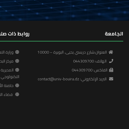
الجامعة
روابط ذات صلة
العنوان:شارع دريسي يحيى، البويرة – 10000
وزارة التع
الهاتف: 044309700
مركز البح
الفاكس: 044309700
المديرية ا
التكنولوجي
البريد الإلكتروني: contact@univ-bouira.dz
حاضنة الأ
فضاء التع