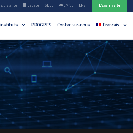
à distance
Dspace
SNDL
EMAIL
ENS
L'ancien site
 instituts
PROGRES
Contactez-nous
Français