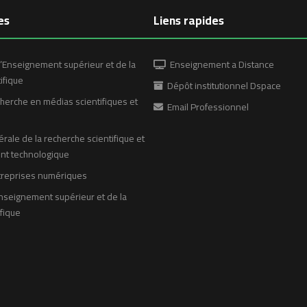
es
Liens rapides
’Enseignement supérieur et de la
Enseignement a Distance
ifique
Dépôt institutionnel Dspace
erche en médias scientifiques et
Email Professionnel
rale de la recherche scientifique et
t technologique
treprises numériques
nseignement supérieur et de la
fique