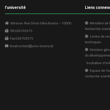
l’université
Liens connex
Adresse :Rue Drissi Yahia Bouira – 10000
Ministère de l
Recherche scient
Tél:026703575
Centre de rech
Fax:026703575
techniques
Email:contact@univ-bouira.dz
Direction géné
du développemen
Incubateur d’en
Espace de l’e
recherche scienti