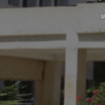
L'Un
U
l