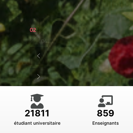
03
04
21811
859
étudiant universitaire
Enseignants