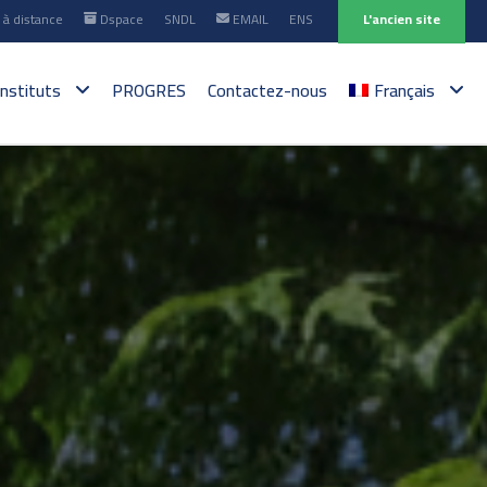
à distance
Dspace
SNDL
EMAIL
ENS
L'ancien site
instituts
PROGRES
Contactez-nous
Français