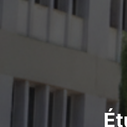
Incubat
Étud
U