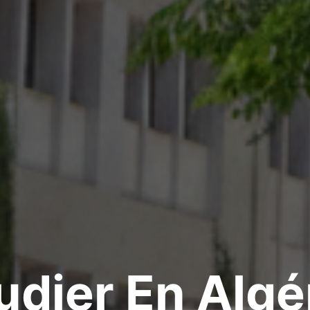
eur D'entrep
Lire Plus
ier En Algérie
niversité Akli Mohand Oulhadj de Bouira