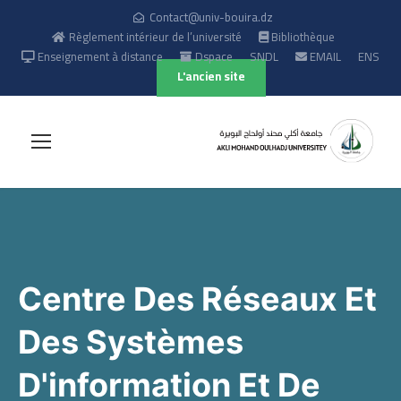
Contact@univ-bouira.dz
Règlement intérieur de l’université
Bibliothèque
Enseignement à distance
Dspace
SNDL
EMAIL
ENS
L'ancien site
Centre Des Réseaux Et
Des Systèmes
D'information Et De