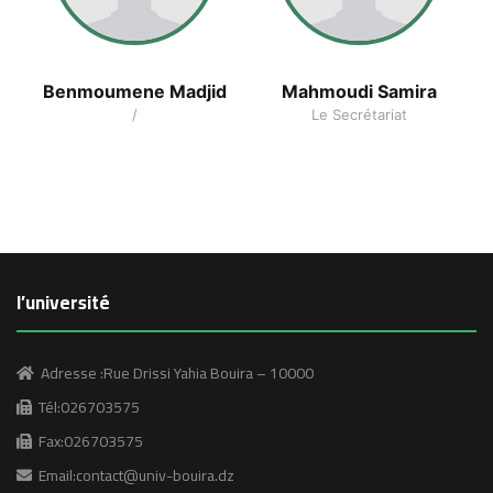
Benmoumene Madjid
Mahmoudi Samira
/
Le Secrétariat
l’université
Adresse :Rue Drissi Yahia Bouira – 10000
Tél:026703575
Fax:026703575
Email:contact@univ-bouira.dz