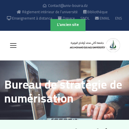
Contact@univ-bouira.dz
Règlement intérieur de l’université
Bibliothèque
Enseignement à distance
Dspace
SNDL
EMAIL
ENS
L'ancien site
Bureau de stratégie de
numérisation