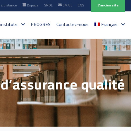
à distance
Dspace
SNDL
EMAIL
ENS
L'ancien site
 instituts
PROGRES
Contactez-nous
Français
 d’assurance qualité