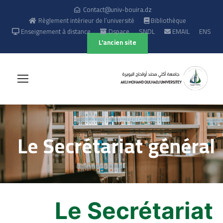
Contact@univ-bouira.dz
Règlement intérieur de l’université
Bibliothèque
Enseignement à distance
Dspace
SNDL
EMAIL
ENS
L'ancien site
Le Secrétariat général
Le Secrétariat