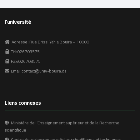
l’université
Adresse :Rue Drissi Yahia Bouira – 10000
Tél:026703575
Fax:026703575
Email:contact@univ-bouira.dz
Liens connexes
Ministère de l’Enseignement supérieur et de la Recherche
scientifique
Centre de recherche en médias scientifiques et techniques