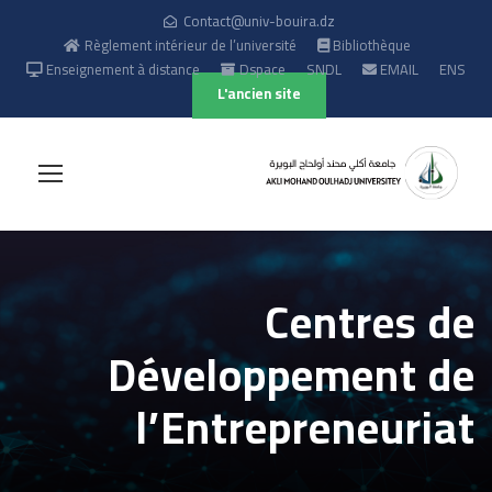
Contact@univ-bouira.dz
Règlement intérieur de l’université
Bibliothèque
Enseignement à distance
Dspace
SNDL
EMAIL
ENS
L'ancien site
Centres de
Développement de
l’Entrepreneuriat