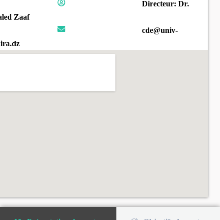
Directeur: Dr.
led Zaaf
cde@univ-
ira.dz