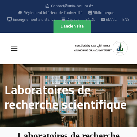
Contact@univ-bouira.dz
Règlement intérieur de l’université
Bibliothèque
Enseignement à distance
Dspace
SNDL
EMAIL
ENS
L'ancien site
Laboratoires de
recherche scientifique
Laboratoires de recherche