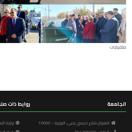
متفرقات
الجامعة
روابط ذات صلة
العنوان:شارع دريسي يحيى، البويرة – 10000
وزارة التع
الهاتف: 044309700
مركز البح