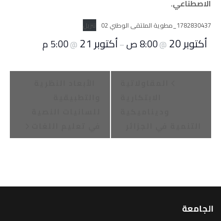
الاصطناعي.
1782830437_مطوية الملتقى الوطني 02
تنزيل
أكتوبر 20
أكتوبر 21
8:00 ص
5:00 م
@
–
@
E
المقاولاتية
الأبعاد النظرية
v
الابتكارية
والتطبيقية
وديناميكية
للسانيات النصية
e
التنمية في الجزائر
في تعليم اللغات
n
t
N
a
الجامعة