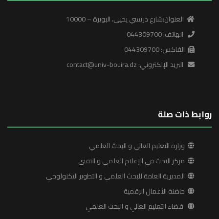
v
العنوان:شارع دريسي يحيى، البويرة – 10000
i
الهاتف: 044309700
g
الفاكس: 044309700
a
البريد الإلكتروني: contact@univ-bouira.dz
t
i
روابط ذات صلة
o
n
وزارة التعليم العالي و البحث العلمي
مركز البحث في الإعلام العلمي و التقني
المديرية العامة للبحث العلمي و التطوير التكنولوجي
حاضنة الأعمال الرقمية
فضاء التعليم العالي و البحث العلمي