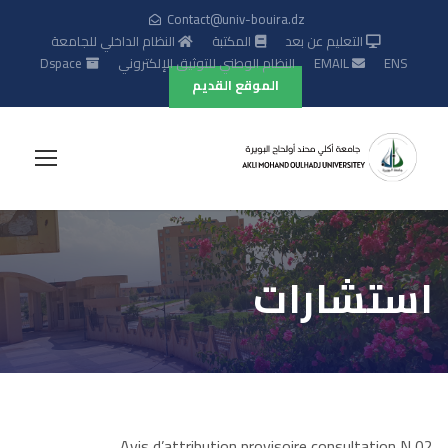
Contact@univ-bouira.dz
التعليم عن بعد
المكتبة
النظام الداخلي للجامعة
ENS
EMAIL
النظام الوطني للتوثيق الإلكتروني
Dspace
الموقع القديم
استشارات
Avis d’attribution provisoire consultation N 02