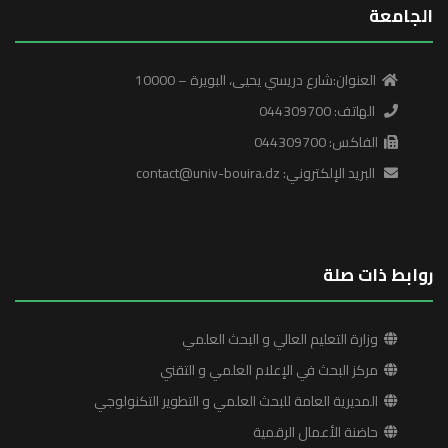
الجامعة
العنوان:شارع دريسي يحيى، البويرة – 10000
الهاتف: 044309700
الفاكس: 044309700
البريد الإلكتروني: contact@univ-bouira.dz
روابط ذات صلة
وزارة التعليم العالي و البحث العلمي
مركز البحث في الإعلام العلمي و التقني
المديرية العامة للبحث العلمي و التطوير التكنولوجي
حاضنة الأعمال الرقمية