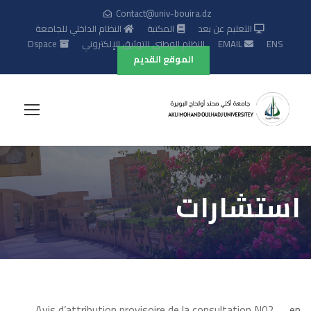
Contact@univ-bouira.dz
التعليم عن بعد
المكتبة
النظام الداخلي للجامعة
ENS
EMAIL
النظام الوطني للتوثيق الإلكتروني
Dspace
الموقع القديم
استشارات
Avis d’attribution provisoire de la consultation N02 ….
en