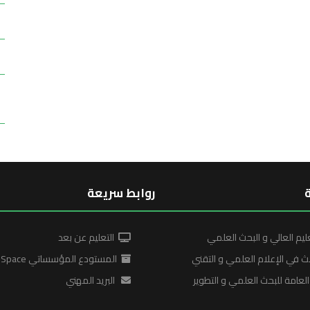
روابط سريعة
ليم العالي و البحث العلمي
التعليم عن بعد
ث في الإعلام العلمي و التقني
المستودع المؤسساتي DSpace
لعامة للبحث العلمي و التطوير
البريد المهني