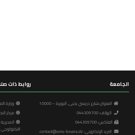
الجامعة
روابط ذات صلة
العنوان:شارع دريسي يحيى، البويرة – 10000
وزارة التع
الهاتف: 044309700
مركز البح
الفاكس: 044309700
المديرية ا
التكنولوجي
البريد الإلكتروني: contact@univ-bouira.dz