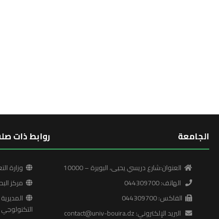
الجامعة
روابط ذات صلة
العنوان:شارع دريسي يحيى، البويرة – 10000
وزارة التع
الهاتف: 044309700
مركز البح
الفاكس: 044309700
المديرية ا
التكنولوجي
البريد الإلكتروني: contact@univ-bouira.dz