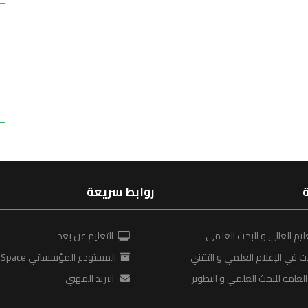
روابط سريعة
ليم العالي و البحث العلمي
التعليم عن بعد
ث في الإعلام العلمي و التقني
المستودع المؤسساتي DSpace
لعامة للبحث العلمي و التطوير
البريد المهني