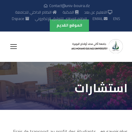
Contact@univ-bouira.dz
التعليم عن بعد
المكتبة
النظام الداخلي للجامعة
ENS
EMAIL
النظام الوطني للتوثيق الإلكتروني
Dspace
الموقع القديم
استشارات
Frais de transport au profit des étudiants …
en savoir plus