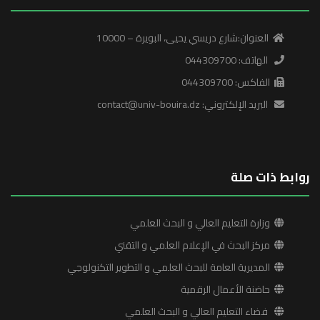
العنوان:شارع دريسي يحيى، البويرة – 10000
الهاتف: 044309700
الفاكس: 044309700
البريد الإلكتروني: contact@univ-bouira.dz
روابط ذات صلة
وزارة التعليم العالي و البحث العلمي
مركز البحث في الإعلام العلمي و التقني
المديرية العامة للبحث العلمي و التطوير التكنولوجي
حاضنة الأعمال الرقمية
فضاء التعليم العالي و البحث العلمي