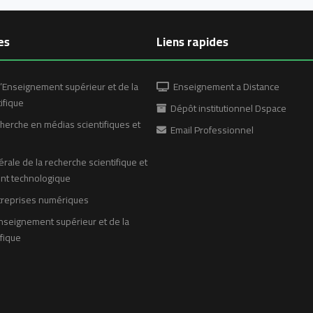
es
Liens rapides
’Enseignement supérieur et de la
Enseignement a Distance
ifique
Dépôt institutionnel Dspace
erche en médias scientifiques et
Email Professionnel
rale de la recherche scientifique et
t technologique
treprises numériques
nseignement supérieur et de la
fique