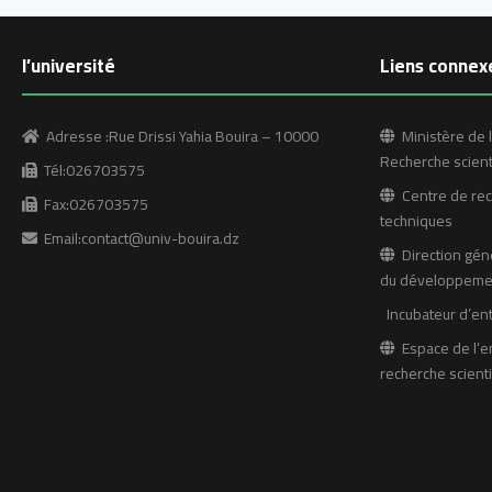
l’université
Liens connex
Adresse :Rue Drissi Yahia Bouira – 10000
Ministère de l
Recherche scient
Tél:026703575
Centre de rech
Fax:026703575
techniques
Email:contact@univ-bouira.dz
Direction géné
du développemen
Incubateur d’en
Espace de l’e
recherche scienti