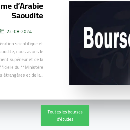
ume d’Arabie
Saoudite
22-08-2024
ration scientifique et
aoudite, nous avons le
ment supérieur et de la
ficielle du **Ministère
s étrangères et de la...
Toutes les bourses
d'études