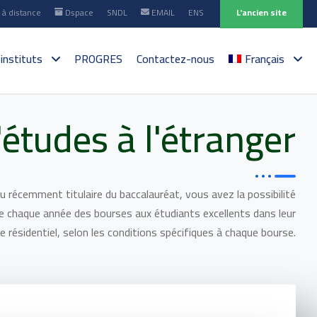
à distance
Dspace
SNDL
EMAIL
ENS
L'ancien site
 instituts
PROGRES
Contactez-nous
Français
études à l'étranger
 récemment titulaire du baccalauréat, vous avez la possibilité
re chaque année des bourses aux étudiants excellents dans leur
me résidentiel, selon les conditions spécifiques à chaque bourse.