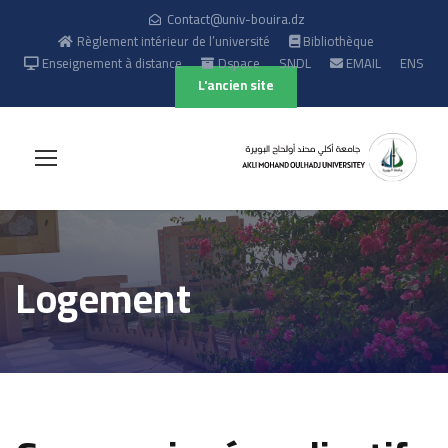
Contact@univ-bouira.dz
Règlement intérieur de l’université
Bibliothèque
Enseignement à distance
Dspace
SNDL
EMAIL
ENS
L'ancien site
Logement