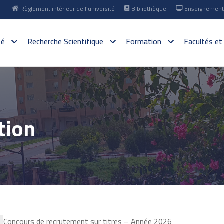
Règlement intérieur de l’université
Bibliothèque
Enseignement 
té
Recherche Scientifique
Formation
Facultés et
tion
Concours de recrutement sur titres – Année 2026