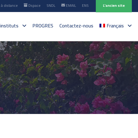
à distance
Dspace
SNDL
EMAIL
ENS
L'ancien site
 instituts
PROGRES
Contactez-nous
Français