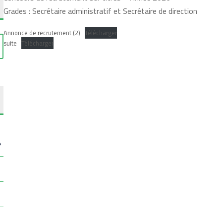
Grades : Secrétaire administratif et Secrétaire de direction
Annonce de recrutement (2)
Télécharger
suite
Télécharger
6
e