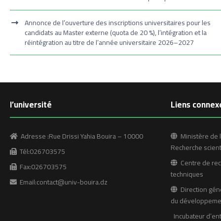
Annonce de l’ouverture des inscriptions universitaires pour les
candidats au Master externe (quota de 20 %), l’intégration et la
réintégration au titre de l’année universitaire 2026–2027
l’université
Liens connex
Adresse :Rue Drissi Yahia Bouira – 10000
Ministère de l
Recherche scient
Tél:026703575
Centre de rech
Fax:026703575
techniques
Email:contact@univ-bouira.dz
Direction géné
du développemen
Incubateur d’en