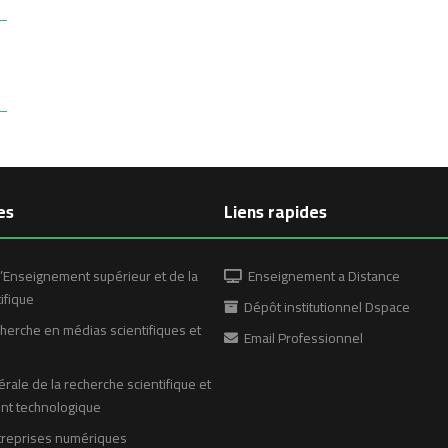
es
Liens rapides
’Enseignement supérieur et de la
Enseignement a Distance
ifique
Dépôt institutionnel Dspace
erche en médias scientifiques et
Email Professionnel
rale de la recherche scientifique et
t technologique
treprises numériques