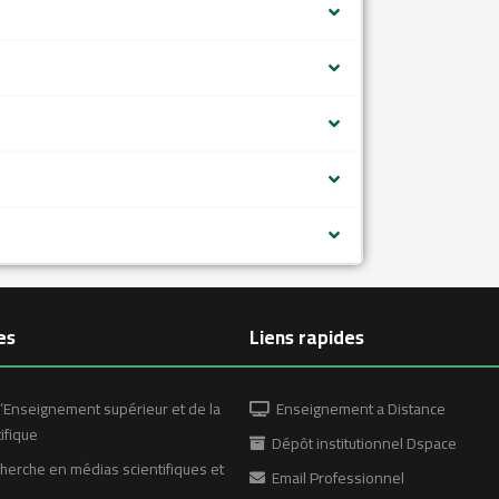
es
Liens rapides
’Enseignement supérieur et de la
Enseignement a Distance
ifique
Dépôt institutionnel Dspace
erche en médias scientifiques et
Email Professionnel