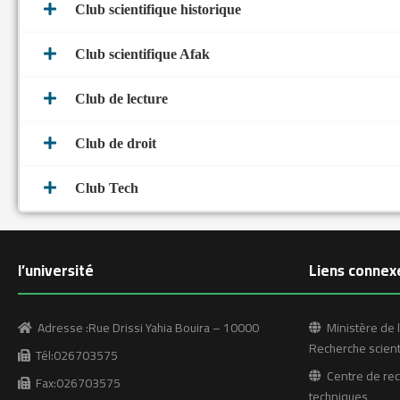
Club scientifique historique
Club scientifique Afak
Club de lecture
Club de droit
Club Tech
l’université
Liens connex
Adresse :Rue Drissi Yahia Bouira – 10000
Ministère de l
Recherche scient
Tél:026703575
Centre de rech
Fax:026703575
techniques