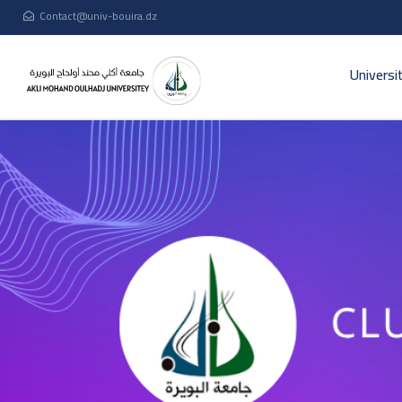
Contact@univ-bouira.dz
Universi