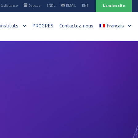
à distance
Dspace
SNDL
EMAIL
ENS
L'ancien site
 instituts
PROGRES
Contactez-nous
Français