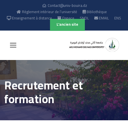
Contact@univ-bouira.dz
Règlement intérieur de l’université
Bibliothèque
Enseignement à distance
Dspace
SNDL
EMAIL
ENS
L'ancien site
Recrutement et
formation