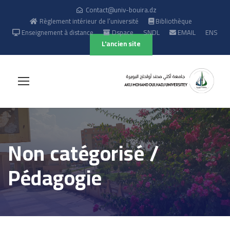
Contact@univ-bouira.dz
Règlement intérieur de l’université
Bibliothèque
Enseignement à distance
Dspace
SNDL
EMAIL
ENS
L'ancien site
Non catégorisé /
Pédagogie