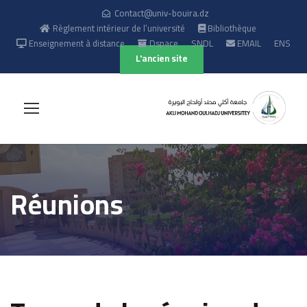
Contact@univ-bouira.dz
Règlement intérieur de l’université
Bibliothèque
Enseignement à distance
Dspace
SNDL
EMAIL
ENS
L'ancien site
Réunions